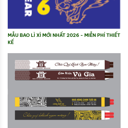
MẪU BAO LÌ XÌ MỚI NHẤT 2026 - MIỄN PHÍ THIẾT
KẾ