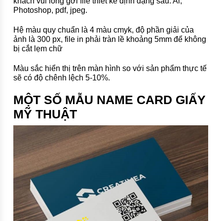
khách vui lòng gởi file thiết kế định dạng sau: Ai,
Photoshop, pdf, jpeg.
Hệ màu quy chuẩn là 4 màu cmyk, độ phần giải của
ảnh là 300 px, file in phải tràn lề khoảng 5mm để không
bị cắt lẹm chữ
Màu sắc hiển thị trên màn hình so với sản phẩm thực tế
sẽ có độ chênh lệch 5-10%.
MỘT SỐ MẪU NAME CARD GIẤY
MỸ THUẬT