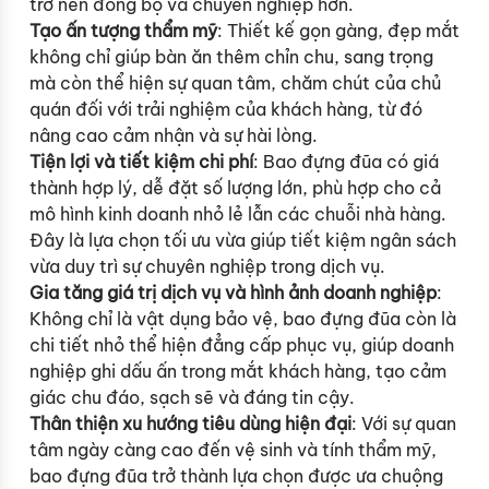
trở nên đồng bộ và chuyên nghiệp hơn.
Tạo ấn tượng thẩm mỹ
: Thiết kế gọn gàng, đẹp mắt
không chỉ giúp bàn ăn thêm chỉn chu, sang trọng
mà còn thể hiện sự quan tâm, chăm chút của chủ
quán đối với trải nghiệm của khách hàng, từ đó
nâng cao cảm nhận và sự hài lòng.
Tiện lợi và tiết kiệm chi phí
: Bao đựng đũa có giá
thành hợp lý, dễ đặt số lượng lớn, phù hợp cho cả
mô hình kinh doanh nhỏ lẻ lẫn các chuỗi nhà hàng.
Đây là lựa chọn tối ưu vừa giúp tiết kiệm ngân sách
vừa duy trì sự chuyên nghiệp trong dịch vụ.
Gia tăng giá trị dịch vụ và hình ảnh doanh nghiệp
:
Không chỉ là vật dụng bảo vệ, bao đựng đũa còn là
chi tiết nhỏ thể hiện đẳng cấp phục vụ, giúp doanh
nghiệp ghi dấu ấn trong mắt khách hàng, tạo cảm
giác chu đáo, sạch sẽ và đáng tin cậy.
Thân thiện xu hướng tiêu dùng hiện đại
: Với sự quan
tâm ngày càng cao đến vệ sinh và tính thẩm mỹ,
bao đựng đũa trở thành lựa chọn được ưa chuộng