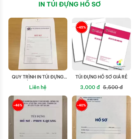
IN TÚI ĐỰNG HỒ SƠ
-45%
QUY TRÌNH IN TÚI ĐỰNG
TÚI ĐỰNG HỒ SƠ GIÁ RẺ
HỒ SƠ TẠI STC
Liên hệ
3,000 đ
5,500 đ
-46%
-40%