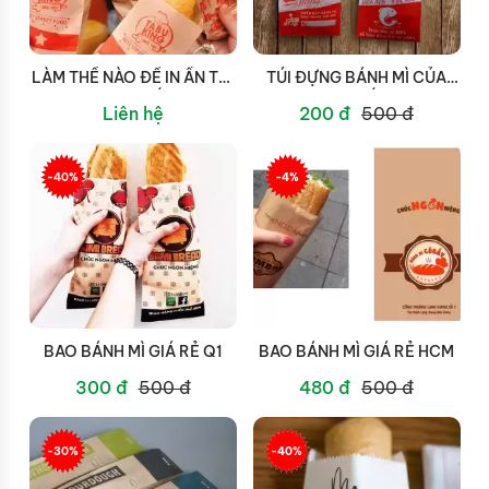
LÀM THẾ NÀO ĐỂ IN ẤN TÚI
TÚI ĐỰNG BÁNH MÌ CỦA
ĐỰNG BÁNH MÌ ẤN TƯỢNG
CÔNG TY IN ẤN BAO BÌ
Liên hệ
200 đ
500 đ
VÀ TĂNG LƯU LƯỢNG
GIẤY STC - SỰ KẾT HỢP
KHÁCH HÀNG?
HOÀN HẢO GIỮA CHẤT
LƯỢNG VÀ THẨM MỸ
-40%
-4%
BAO BÁNH MÌ GIÁ RẺ Q1
BAO BÁNH MÌ GIÁ RẺ HCM
300 đ
500 đ
480 đ
500 đ
-30%
-40%