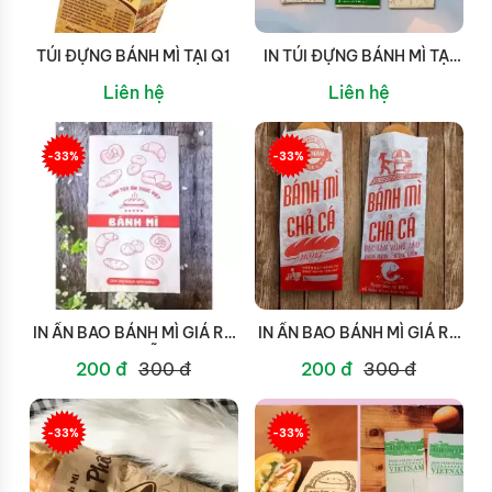
TÚI ĐỰNG BÁNH MÌ TẠI Q1
IN TÚI ĐỰNG BÁNH MÌ TẠI
STC
Liên hệ
Liên hệ
-33%
-33%
IN ẤN BAO BÁNH MÌ GIÁ RẺ
IN ẤN BAO BÁNH MÌ GIÁ RẺ
TẠI ĐÀ NẴNG
TẠI BÌNH THUẬN
200 đ
300 đ
200 đ
300 đ
-33%
-33%