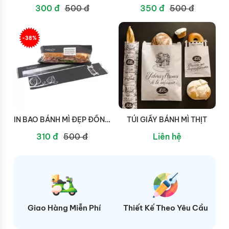
CẦN THƠ
RẺ
300 đ
500 đ
350 đ
500 đ
-38%
IN BAO BÁNH MÌ ĐẸP ĐỒNG
TÚI GIẤY BÁNH MÌ THỊT
THÁP
310 đ
500 đ
Liên hệ
ệp
Giao Hàng Miễn Phí
Thiết Kế Theo Yêu Cầu
N