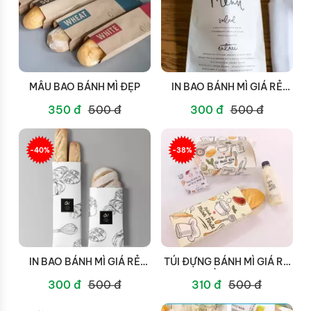
MẪU BAO BÁNH MÌ ĐẸP
IN BAO BÁNH MÌ GIÁ RẺ
ĐĂK LĂK
350 đ
500 đ
300 đ
500 đ
-40%
-38%
IN BAO BÁNH MÌ GIÁ RẺ
TÚI ĐỰNG BÁNH MÌ GIÁ RẺ
LONG AN
ĐỒNG NAI
300 đ
500 đ
310 đ
500 đ