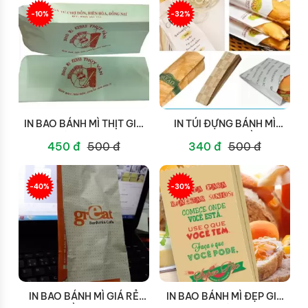
-10%
-32%
IN BAO BÁNH MÌ THỊT GIÁ
IN TÚI ĐỰNG BÁNH MÌ
RẺ QUẬN 12
THEO YÊU CẦU
450 đ
500 đ
340 đ
500 đ
-40%
-30%
IN BAO BÁNH MÌ GIÁ RẺ
IN BAO BÁNH MÌ ĐẸP GIÁ