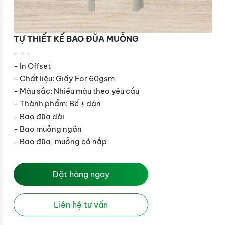
TỰ THIẾT KẾ BAO ĐŨA MUỖNG
***
- In Offset
- Chất liệu: Giấy For 60gsm
- Màu sắc: Nhiều màu theo yêu cầu
- Thành phẩm: Bế + dán
- Bao đũa dài
- Bao muỗng ngắn
- Bao đũa, muỗng có nắp
Đặt hàng ngay
Liên hệ tư vấn