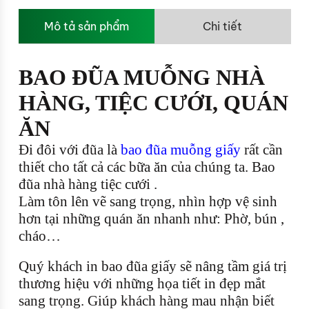
Mô tả sản phẩm
Chi tiết
BAO ĐŨA MUỖNG NHÀ
HÀNG, TIỆC CƯỚI, QUÁN
ĂN
Đi đôi với đũa là
bao đũa muỗng giấy
rất cần
thiết cho tất cả các bữa ăn của chúng ta. Bao
đũa nhà hàng tiệc cưới .
Làm tôn lên vẽ sang trọng, nhìn hợp vệ sinh
hơn tại những quán ăn nhanh như: Phờ, bún ,
cháo…
Quý khách in bao đũa giấy sẽ nâng tầm giá trị
thương hiệu với những họa tiết in đẹp mắt
sang trọng. Giúp khách hàng mau nhận biết