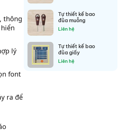
Tự thiết kế bao
, thông
đũa muỗng
 hiển
Liên hệ
Tự thiết kế bao
hợp lý
đũa giấy
Liên hệ
ọn font
ảy ra để
áo