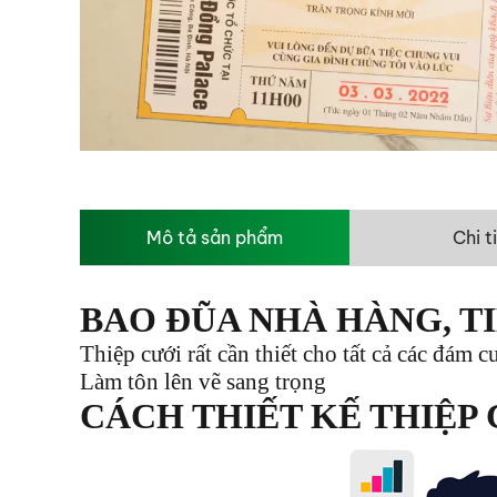
Mô tả sản phẩm
Chi t
BAO ĐŨA NHÀ HÀNG, TI
Thiệp cưới r
ất cần thiết cho tất cả các đám 
Làm tôn lên vẽ sang trọng
CÁCH THIẾT KẾ THIỆP 