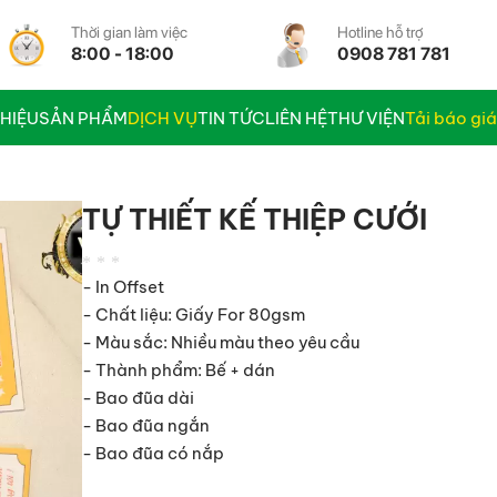
Thời gian làm việc
Hotline hỗ trợ
8:00 - 18:00
0908 781 781
THIỆU
SẢN PHẨM
DỊCH VỤ
TIN TỨC
LIÊN HỆ
THƯ VIỆN
Tải báo gi
TỰ THIẾT KẾ THIỆP CƯỚI
***
- In Offset
- Chất liệu: Giấy For 80gsm
- Màu sắc: Nhiều màu theo yêu cầu
- Thành phẩm: Bế + dán
- Bao đũa dài
- Bao đũa ngắn
- Bao đũa có nắp