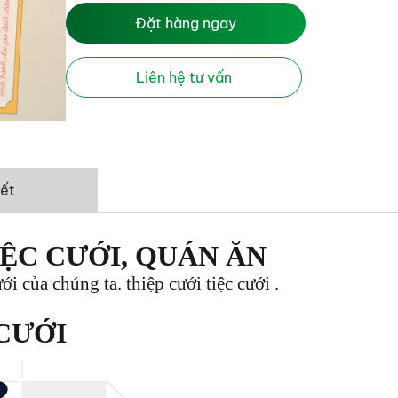
Đặt hàng ngay
Liên hệ tư vấn
iết
ỆC CƯỚI, QUÁN ĂN
cưới của chúng ta.
thiệp cưới
tiệc cưới .
CƯỚI