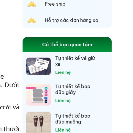
Free ship
Hỗ trợ các đơn hàng xa
Có thể bạn quan tâm
Tự thiết kế vé giữ
xe
Liên hệ
be
a. Dưới
Tự thiết kế bao
đũa giấy
Liên hệ
và
 cưới
Tự thiết kế bao
đũa muỗng
h thước
Liên hệ