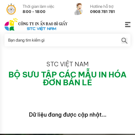
Thời gian làm việc
Hotline hỗ trợ
8:00 - 18:00
0908 781 781
STC VIỆT NAM
BỘ SƯU TẬP CÁC MẪU IN HÓA
ĐƠN BÁN LẺ
Dữ liệu đang được cập nhật...