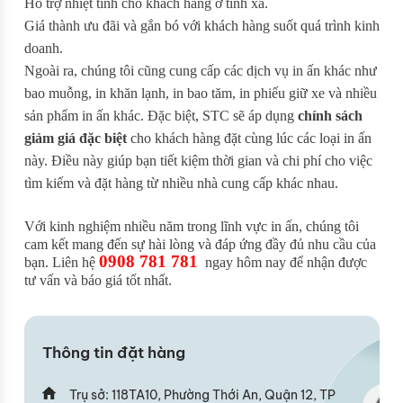
Hỗ trợ nhiệt tình cho khách hàng ở tỉnh xa.
Giá thành ưu đãi và gắn bó với khách hàng suốt quá trình kinh
doanh.
Ngoài ra, chúng tôi cũng cung cấp các dịch vụ in ấn khác như
bao muỗng, in khăn lạnh, in bao tăm, in phiếu giữ xe và nhiều
sản phẩm in ấn khác. Đặc biệt, STC sẽ áp dụng
chính sách
giảm giá đặc biệt
cho khách hàng đặt cùng lúc các loại in ấn
này. Điều này giúp bạn tiết kiệm thời gian và chi phí cho việc
tìm kiếm và đặt hàng từ nhiều nhà cung cấp khác nhau.
Với kinh nghiệm nhiều năm trong lĩnh vực in ấn, chúng tôi
cam kết mang đến sự hài lòng và đáp ứng đầy đủ nhu cầu của
0908 781 781
bạn. Liên hệ
ngay hôm nay để nhận được
tư vấn và báo giá tốt nhất
.
Thông tin đặt hàng
Trụ sở: 118TA10, Phường Thới An, Quận 12, TP